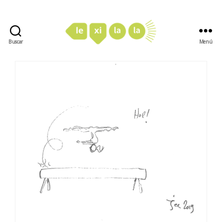
Buscar
Menú
LexiLaLa