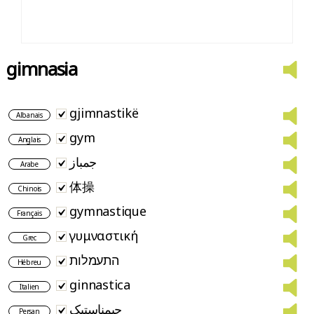
gimnasia
gjimnastikë
Albanais
gym
Anglais
جمباز
Arabe
体操
Chinois
gymnastique
Français
γυμναστική
Grec
התעמלות
Hébreu
ginnastica
Italien
جیمناستیک
Persan