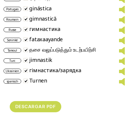
ginástica
Portugais
gimnastică
Roumain
гимнастика
Russe
fataxaayande
Soninké
தசை வலுப்படுத்தும் உடற்பயிற்சி
Tamoul
jimnastik
Turc
гімнастика/зарядка
Ukrainien
Turnen
spanisch