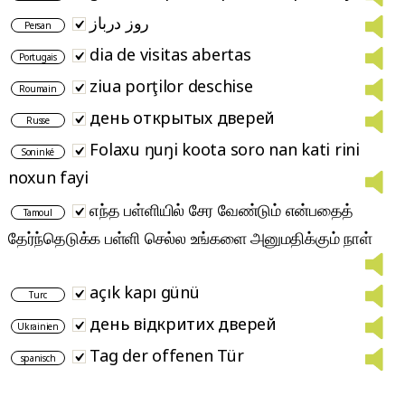
روز درباز
Persan
dia de visitas abertas
Portugais
ziua porţilor deschise
Roumain
день открытых дверей
Russe
Folaxu ŋuŋi koota soro nan kati rini
Soninké
noxun fayi
எந்த பள்ளியில் சேர வேண்டும் என்பதைத்
Tamoul
தேர்ந்தெடுக்க பள்ளி செல்ல உங்களை அனுமதிக்கும் நாள்
açık kapı günü
Turc
день відкритих дверей
Ukrainien
Tag der offenen Tür
spanisch