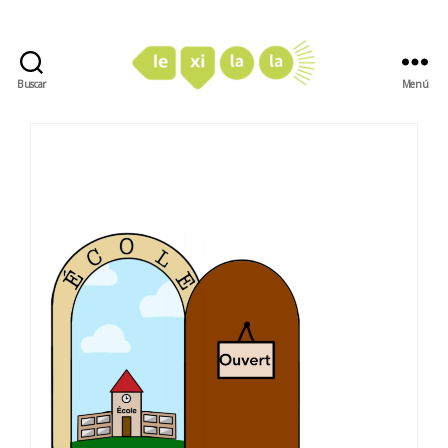
Buscar
Menú
LexiLaLa