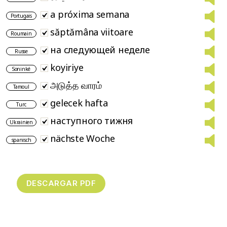
a próxima semana
Portugais
săptămâna viitoare
Roumain
на следующей неделе
Russe
koyiriye
Soninké
அடுத்த வாரம்
Tamoul
gelecek hafta
Turc
наступного тижня
Ukrainien
nächste Woche
spanisch