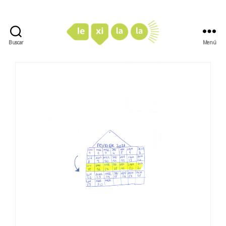
Buscar
Menú
LexiLaLa