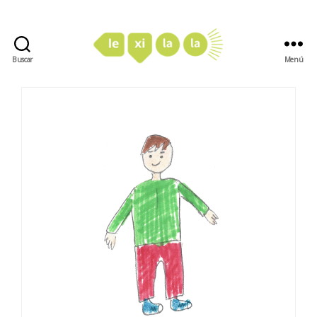
Buscar
Menú
LexiLaLa