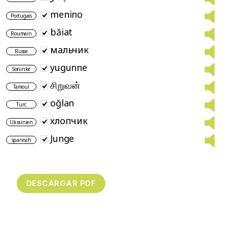
menino
Portugais
băiat
Roumain
мальчик
Russe
yugunne
Soninké
சிறுவன்
Tamoul
oğlan
Turc
хлопчик
Ukrainien
Junge
spanisch