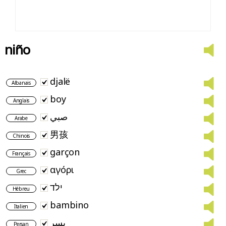
niño
djalë
Albanais
boy
Anglais
صبي
Arabe
男孩
Chinois
garçon
Français
αγόρι
Grec
ילד
Hébreu
bambino
Italien
پسر
Persan