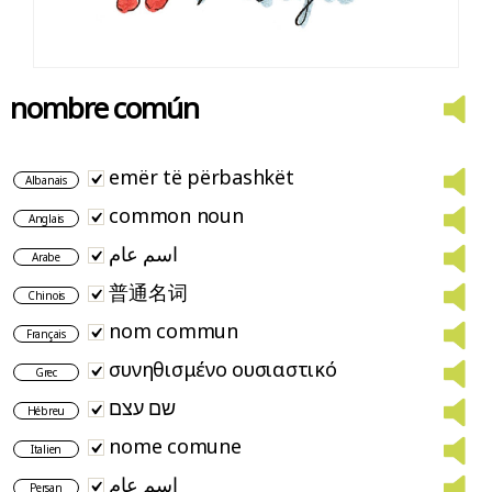
nombre común
emër të përbashkët
Albanais
common noun
Anglais
اسم عام
Arabe
普通名词
Chinois
nom commun
Français
συνηθισμένο ουσιαστικό
Grec
שם עצם
Hébreu
nome comune
Italien
اسم عام
Persan