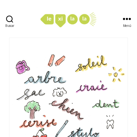
Buscar
Menú
LexiLaLa