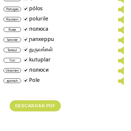
pólos
Portugais
polurile
Roumain
полюса
Russe
ɲanxeppu
Soninké
துருவங்கள்
Tamoul
kutuplar
Turc
полюси
Ukrainien
Pole
spanisch