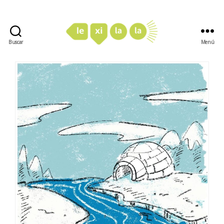
Buscar
Menú
LexiLaLa