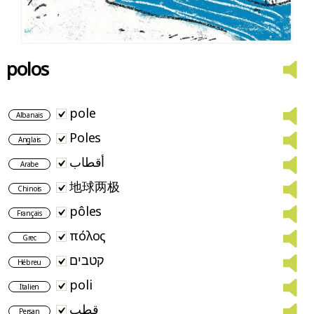
polos
pole
Albanais
Poles
Anglais
أقطاب
Arabe
地球两极
Chinois
pôles
Français
πόλος
Grec
קטבים
Hébreu
poli
Italien
قطب
Persan