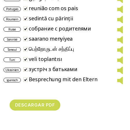
reunião com os pais
Portugais
sedintă cu părinții
Roumain
собрание с родителями
Russe
saarano menyiyea
Soninké
பெற்றோருடன் சந்திப்பு
Tamoul
veli toplantısı
Turc
зустріч з батьками
Ukrainien
Besprechung mit den Eltern
spanisch