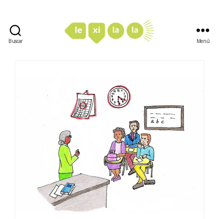
Buscar
Menú
LexiLaLa