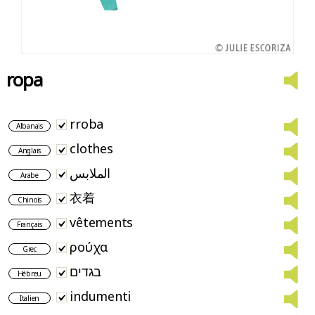
ropa
rroba
Albanais
clothes
Anglais
الملابس
Arabe
衣着
Chinois
vêtements
Français
ρούχα
Grec
בגדים
Hébreu
indumenti
Italien