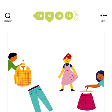
Buscar
Menú
LexiLaLa