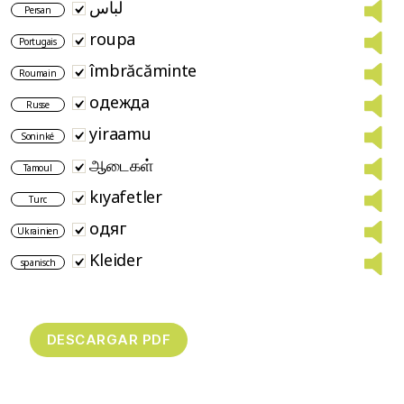
لباس
Persan
roupa
Portugais
îmbrăcăminte
Roumain
одежда
Russe
yiraamu
Soninké
ஆடைகள்
Tamoul
kıyafetler
Turc
одяг
Ukrainien
Kleider
spanisch