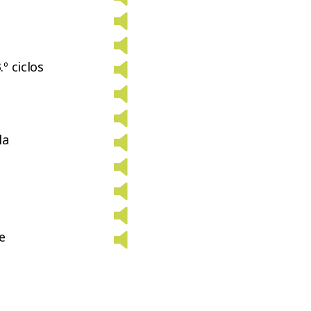
.º ciclos
la
e