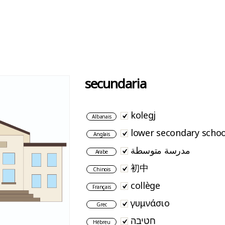
secundaria
kolegj
Albanais
lower secondary schoo
Anglais
مدرسة متوسطة
Arabe
初中
Chinois
collège
Français
γυμνάσιο
Grec
חטיבה
Hébreu