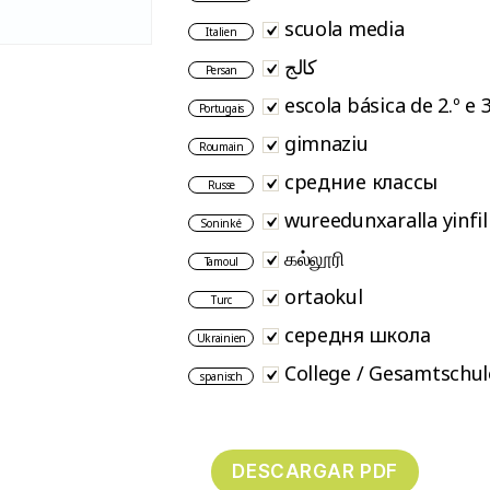
scuola media
Italien
کالج
Persan
escola básica de 2.º e 3
Portugais
gimnaziu
Roumain
средние классы
Russe
wureedunxaralla yinfil
Soninké
கல்லூரி
Tamoul
ortaokul
Turc
середня школа
Ukrainien
College / Gesamtschul
spanisch