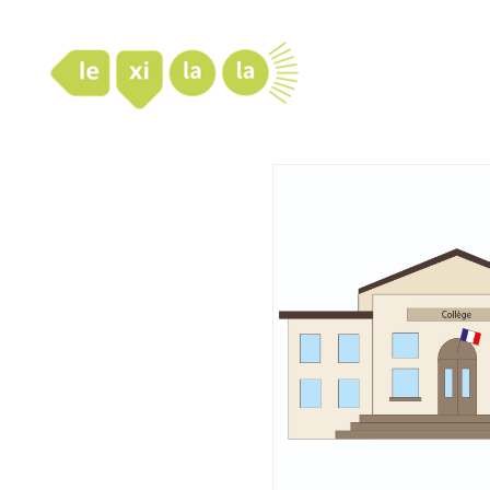
LexiLaLa