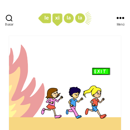
Buscar
Menú
LexiLaLa