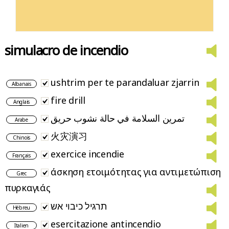
simulacro de incendio
ushtrim per te parandaluar zjarrin
Albanais
fire drill
Anglais
تمرين السلامة في حالة نشوب حريق
Arabe
火灾演习
Chinois
exercice incendie
Français
άσκηση ετοιμότητας για αντιμετώπιση
Grec
πυρκαγιάς
תרגיל כיבוי אש
Hébreu
esercitazione antincendio
Italien