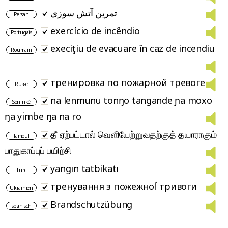
تمرین آتش سوزی
Persan
exercício de incêndio
Portugais
execiţiu de evacuare în caz de incendiu
Roumain
тренировка по пожарной тревоге
Russe
na lenmunu tonŋo tangande ɲa moxo
Soninké
ŋa yimbe ŋa na ro
தீ ஏற்பட்டால் வெளியேற்றுவதற்குத் தயாராகும்
Tamoul
பாதுகாப்புப் பயிற்சி
yangın tatbikatı
Turc
тренування з пожежнoЇ тривоги
Ukrainien
Brandschutzübung
spanisch