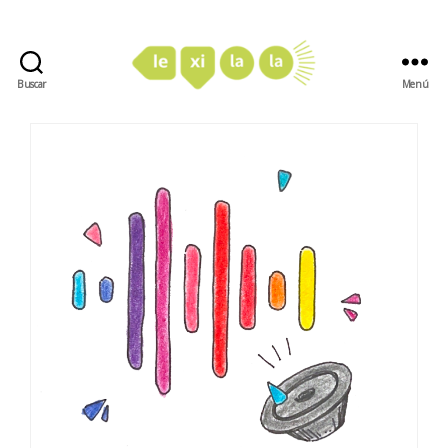
Buscar
Menú
LexiLaLa