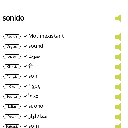
sonido
Mot inexistant
Albanais
sound
Anglais
صوت
Arabe
音
Chinois
son
Français
ήχος
Grec
צליל
Hébreu
suono
Italien
صدا/ آواز
Persan
som
Portugais