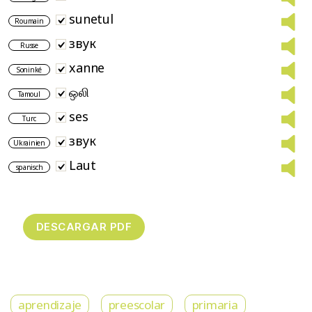
sunetul
Roumain
звук
Russe
xanne
Soninké
ஒலி
Tamoul
ses
Turc
звук
Ukrainien
Laut
spanisch
aprendizaje
preescolar
primaria