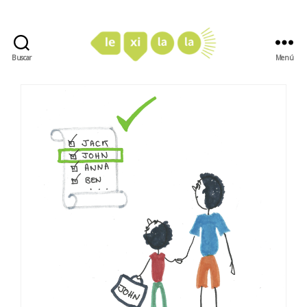
Buscar
Menú
LexiLaLa