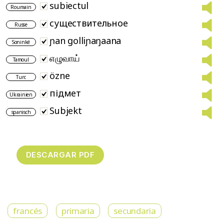
subiectul
Roumain
существительное
Russe
ɲan golliɲaŋaana
Soninké
எழுவாய்
Tamoul
özne
Turc
підмет
Ukrainien
Subjekt
spanisch
francés
primaria
secundaria