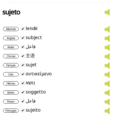
sujeto
lendë
Albanais
subject
Anglais
فاعل
Arabe
主语
Chinois
sujet
Français
αντικείμενο
Grec
נושא
Hébreu
soggetto
Italien
فاعل
Persan
sujeito
Portugais