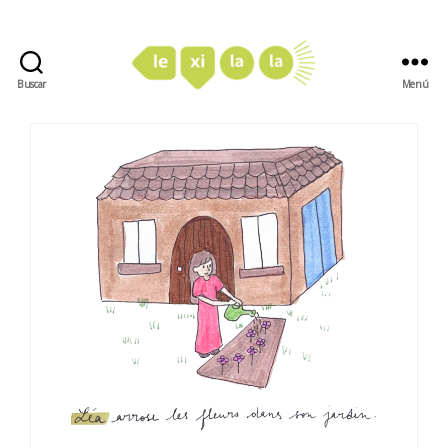
Buscar
Menú
LexiLaLa