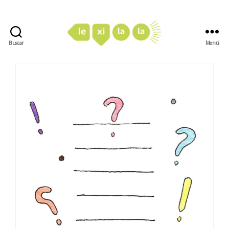
Buscar
Menú
LexiLaLa