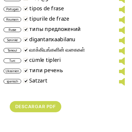
tipos de frase
Portugais
tipurile de fraze
Roumain
типы предложений
Russe
digantanxaabilanu
Soninké
வாக்கியங்களின் வகைகள்
Tamoul
cümle tipleri
Turc
типи речень
Ukrainien
Satzart
spanisch