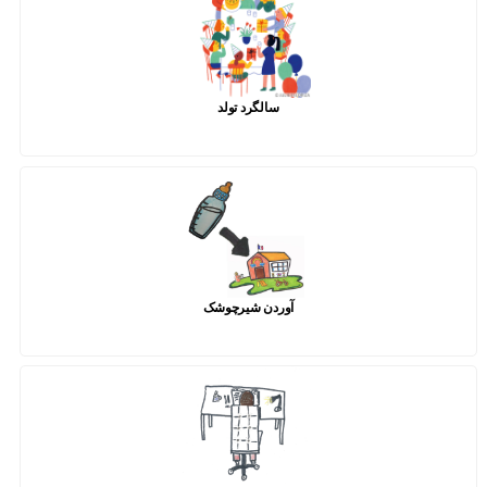
سالگرد تولد
آوردن شیرچوشک