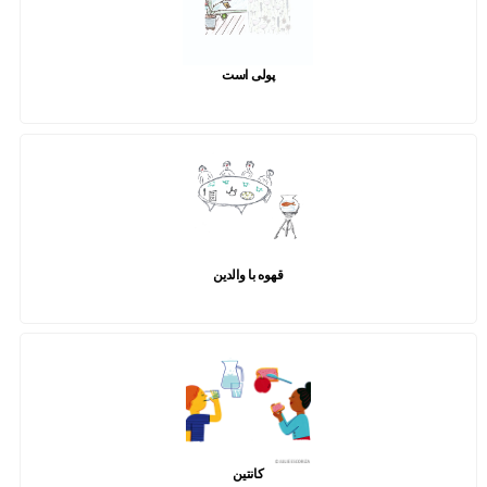
پولی است
قهوه با والدین
کانتین