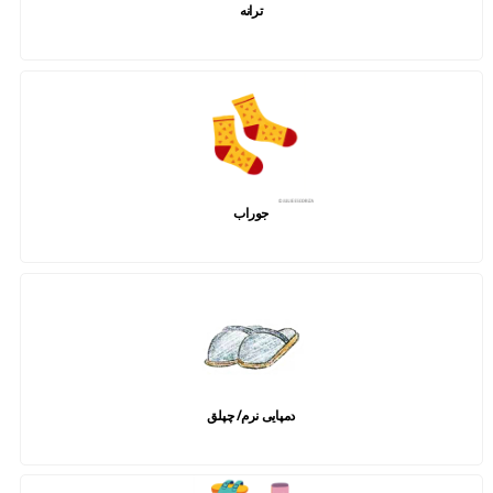
ترانه
جوراب
دمپایی نرم/ چپلق