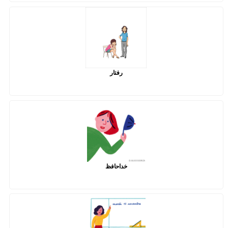
رفتار
خداحافظ