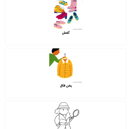
کفش
یخن قاق