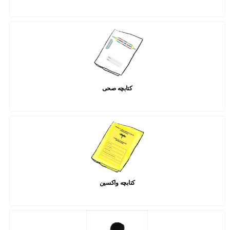
کتابچه صحی
کتابچه واکسین