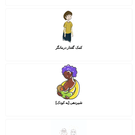
کمک گفتار درمانگر
شیردهی [به کودک]