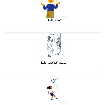
سوالی دارید؟
پرستار کودک [در خانه]