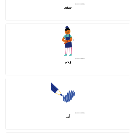
سفید
زخم
آبی