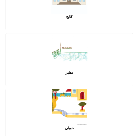
کالج
دهلیز
حویلی