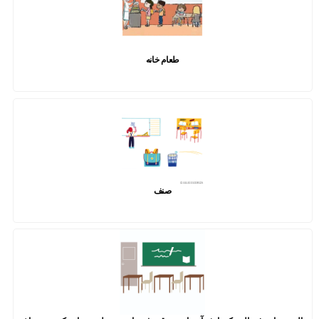
طعام خانه
صنف