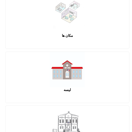
مکان ها
لیسه