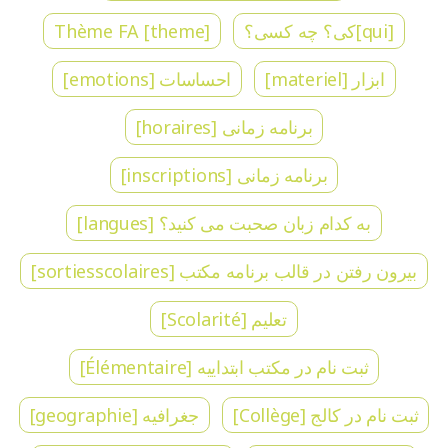
[qui]کی؟ چه کسی؟
[theme] Thème FA
ابزار [materiel]
احساسات [emotions]
برنامه زمانی [horaires]
برنامه زمانی [inscriptions]
به کدام زبان صحبت می کنید؟ [langues]
بیرون رفتن در قالب برنامه مکتب [sortiesscolaires]
تعلیم [Scolarité]
ثبت نام در مکتب ابتداییه [Élémentaire]
ثبت نام در کالج [Collège]
جغرافیه [geographie]