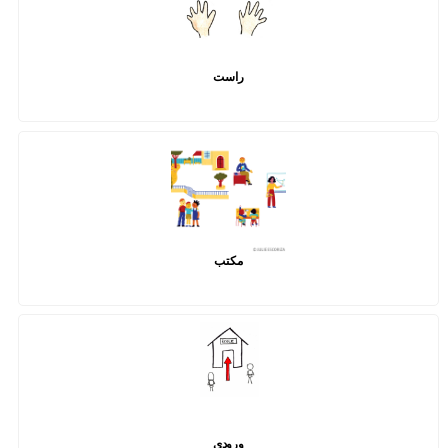
راست
مکتب
ورودی