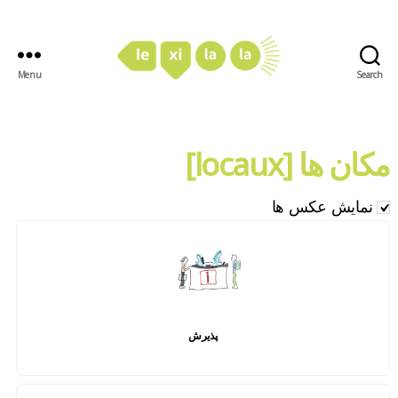
Menu
Search
LexiLaLa
مکان ها [locaux]
نمایش عکس ها
پذیرش