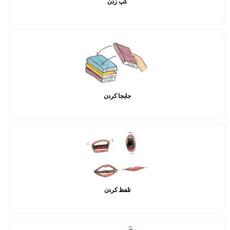
گپ زدن
جابجا کردن
تلفظ کردن