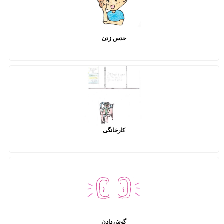
حدس زدن
کارخانگی
گوش دادن