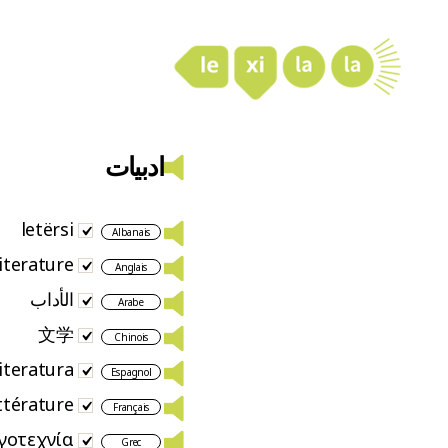
LexiLaLa
ادبیات
letërsi
Albanais
literature
Anglais
الأداب
Arabe
文学
Chinois
literatura
Espagnol
ittérature
Français
γοτεχνία
Grec