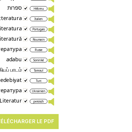
ספרות
Hébreu
tteratura
Italien
literatura
Portugais
literatură
Roumain
тература
Russe
adabu
Soninké
ியப் பாடம்
Tamoul
edebiyat
Turc
тература
Ukrainien
Literatur
persisch