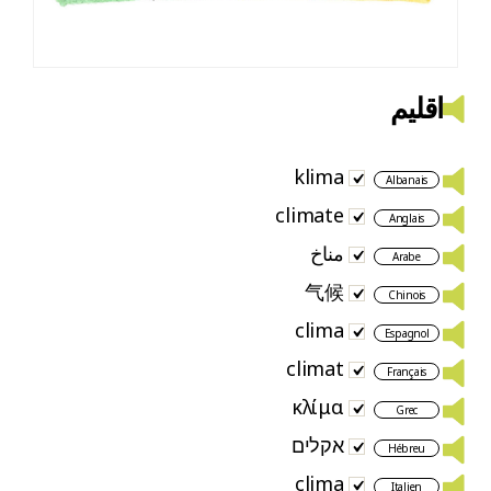
اقلیم
klima
Albanais
climate
Anglais
مناخ
Arabe
气候
Chinois
clima
Espagnol
climat
Français
κλίμα
Grec
אקלים
Hébreu
clima
Italien