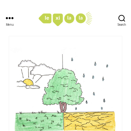
Menu
Search
LexiLaLa