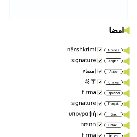
امضا
nënshkrimi
Albanais
signature
Anglais
إمضاء
Arabe
签字
Chinois
firma
Espagnol
signature
Français
υπογραφή
Grec
חתימה
Hébreu
firma
Italien