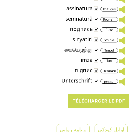
assinatura
Portugais
semnatură
Roumain
подпись
Russe
sinyatiri
Soninké
கையெழுத்து
Tamoul
imza
Turc
підпис
Ukrainien
Unterschrift
persisch
اوایل کودکی
برنامه زمانی