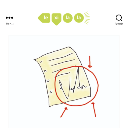
Menu
Search
LexiLaLa