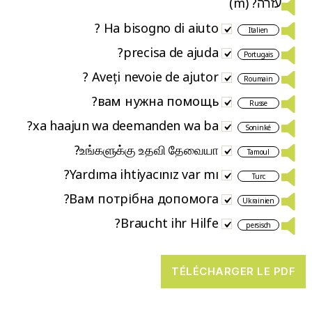
עזרה? (m)
Ha bisogno di aiuto ?
Italien
precisa de ajuda?
Portugais
Aveți nevoie de ajutor ?
Roumain
вам нужна помощь?
Russe
xa haajun wa deemanden wa ba?
Soninké
உங்களுக்கு உதவி தேவையா?
Tamoul
Yardıma ihtiyacınız var mı?
Turc
Вам потрібна допомога?
Ukrainien
Braucht ihr Hilfe?
persisch