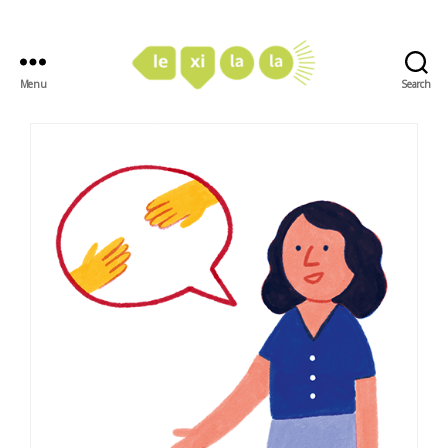
Menu
Search
LexiLaLa