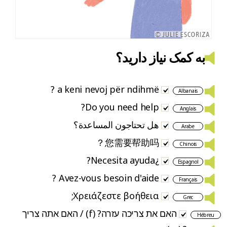
به کمک نیاز دارید؟
a keni nevoj për ndihmë ?
Albanais
Do you need help?
Anglais
هل تحتاجون المساعدة؟
Arabe
您需要帮助吗？
Chinois
¿Necesita ayuda?
Espagnol
Avez-vous besoin d'aide ?
Français
Χρειάζεστε βοήθεια;
Grec
האם את צריכה עזרה? (f) / האם אתה צריך
Hébreu