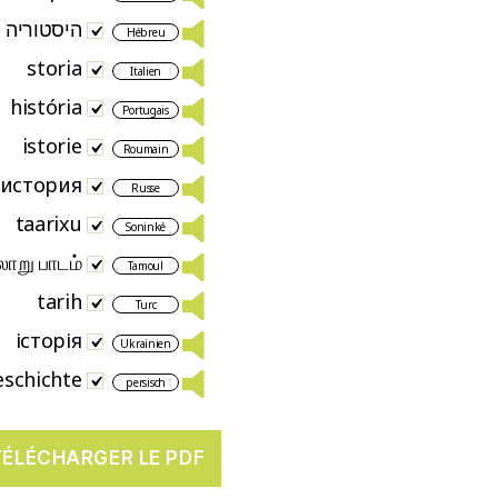
היסטוריה
Hébreu
storia
Italien
história
Portugais
istorie
Roumain
история
Russe
taarixu
Soninké
ாறு பாடம்
Tamoul
tarih
Turc
історія
Ukrainien
schichte
persisch