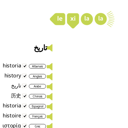
LexiLaLa
تاریخ
historia
Albanais
history
Anglais
تاريخ
Arabe
历史
Chinois
historia
Espagnol
histoire
Français
ιστορία
Grec