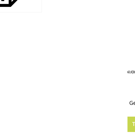
வரல
Ge