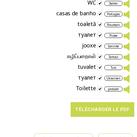
WC
Italien
casas de banho
Portugais
toaletă
Roumain
туалет
Russe
jooxe
Soninké
கழிப்பறைகள்
Tamoul
tuvalet
Turc
туалет
Ukrainien
Toilette
persisch