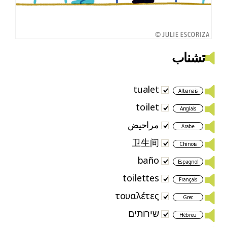
تشناب
tualet
Albanais
toilet
Anglais
مراحيض
Arabe
卫生间
Chinois
baño
Espagnol
toilettes
Français
τουαλέτες
Grec
שירותים
Hébreu