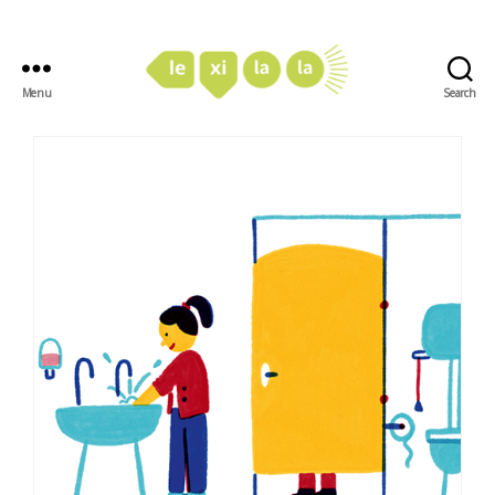
Menu
Search
LexiLaLa