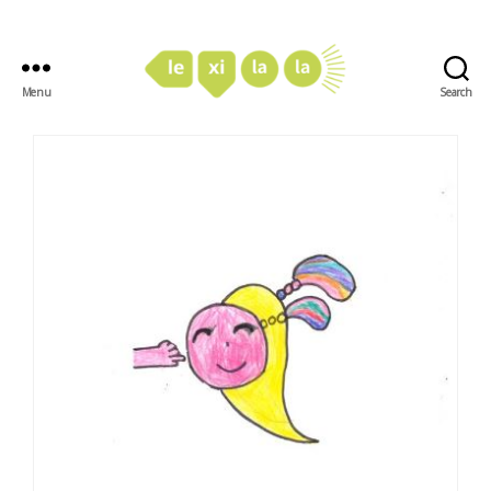
Menu
Search
LexiLaLa