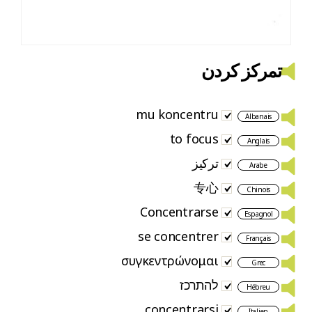
تمرکز کردن
mu koncentru
Albanais
to focus
Anglais
تركيز
Arabe
专心
Chinois
Concentrarse
Espagnol
se concentrer
Français
συγκεντρώνομαι
Grec
להתרכז
Hébreu
concentrarsi
Italien