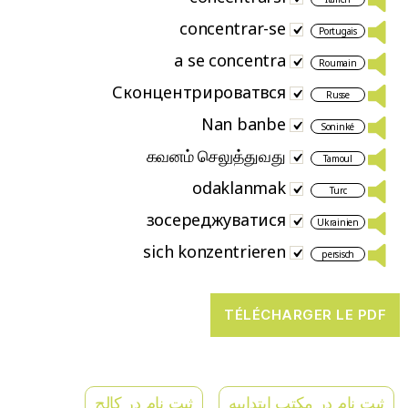
concentrar-se
Portugais
a se concentra
Roumain
Сконцентрироватвся
Russe
Nan banbe
Soninké
கவனம் செலுத்துவது
Tamoul
odaklanmak
Turc
зосереджуватися
Ukrainien
sich konzentrieren
persisch
ثبت نام در مکتب ابتداییه
ثبت نام در کالج