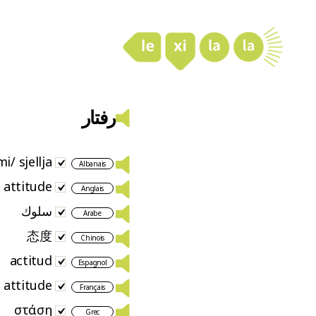
LexiLaLa
رفتار
i/ sjellja
Albanais
attitude
Anglais
سلوك
Arabe
态度
Chinois
actitud
Espagnol
attitude
Français
στάση
Grec