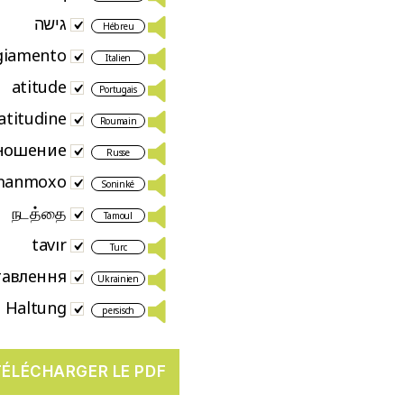
גישה
Hébreu
giamento
Italien
atitude
Portugais
atitudine
Roumain
ношение
Russe
ɲanmoxo
Soninké
நடத்தை
Tamoul
tavır
Turc
тавлення
Ukrainien
Haltung
persisch