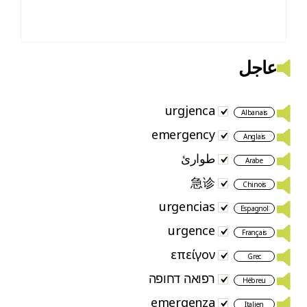
عاجل
urgjenca
Albanais
emergency
Anglais
طوارئ
Arabe
急诊
Chinois
urgencias
Espagnol
urgence
Français
επείγον
Grec
רפואה דחופה
Hébreu
emergenza
Italien