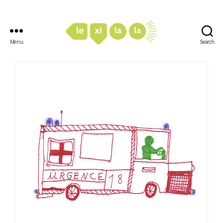
Menu
Search
LexiLaLa