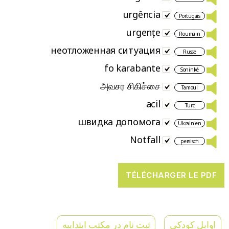
urgência
Portugais
urgențe
Roumain
неотложенная ситуация
Russe
fo karabante
Soninké
அவசர சிகிச்சை
Tamoul
acil
Turc
швидка допомога
Ukrainien
Notfall
persisch
اوایل کودکی
ثبت نام در مکتب ابتداییه