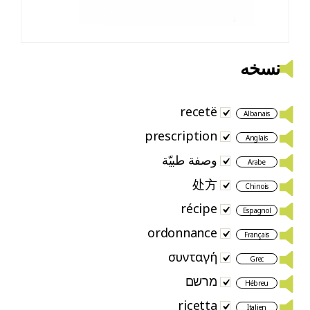
نسخه
recetë
Albanais
prescription
Anglais
وصفة طبيّة
Arabe
处方
Chinois
récipe
Espagnol
ordonnance
Français
συνταγή
Grec
מרשם
Hébreu
ricetta
Italien