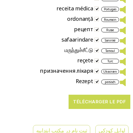
receita médica
Portugais
ordonanță
Roumain
рецепт
Russe
safaarindare
Soninké
மருந்துச்சீட்டு
Tamoul
reçete
Turc
призначення лікаря
Ukrainien
Rezept
persisch
اوایل کودکی
ثبت نام در مکتب ابتداییه