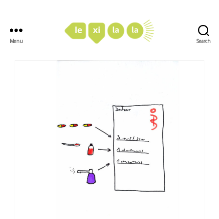
Menu
Search
LexiLaLa