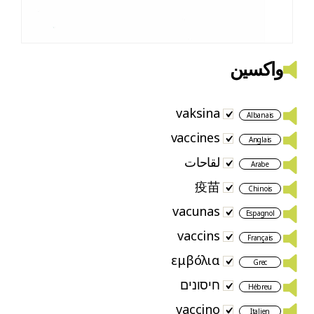
واکسین
vaksina
Albanais
vaccines
Anglais
لقاحات
Arabe
疫苗
Chinois
vacunas
Espagnol
vaccins
Français
εμβόλια
Grec
חיסונים
Hébreu
vaccino
Italien