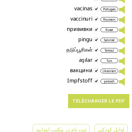
vacinas
Portugais
vaccinuri
Roumain
прививки
Russe
pingu
Soninké
தடுப்பூசிகள்
Tamoul
aşılar
Turc
вакцини
Ukrainien
Impfstoff
persisch
اوایل کودکی
ثبت نام در مکتب ابتداییه