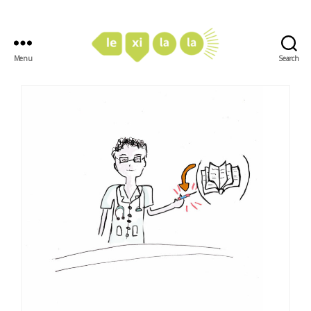
Menu
Search
LexiLaLa