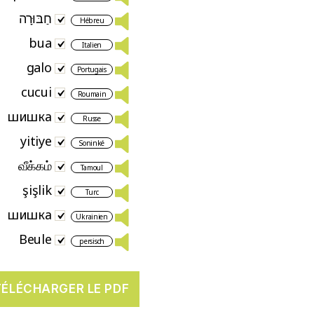
חַבּוּרָה
Hébreu
bua
Italien
galo
Portugais
cucui
Roumain
шишка
Russe
yitiye
Soninké
வீக்கம்
Tamoul
şişlik
Turc
шишка
Ukrainien
Beule
persisch