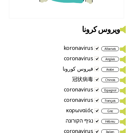
ویروس کرونا
koronavirus
Albanais
coronavirus
Anglais
فيروس كورونا
Arabe
冠状病毒
Chinois
coronavirus
Espagnol
coronavirus
Français
κορωναϊός
Grec
נגיף הקורונה
Hébreu
coronavirus
Italien