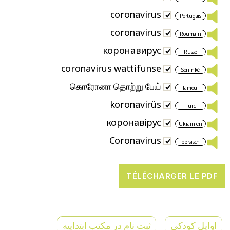
coronavirus
Portugais
coronavirus
Roumain
коронавирус
Russe
coronavirus wattifunse
Soninké
கொரோனா தொற்று பேய்
Tamoul
koronavirüs
Turc
коронавірус
Ukrainien
Coronavirus
persisch
اوایل کودکی
ثبت نام در مکتب ابتداییه