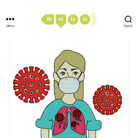
Menu
Search
LexiLaLa