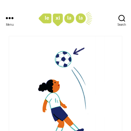
Menu
Search
LexiLaLa