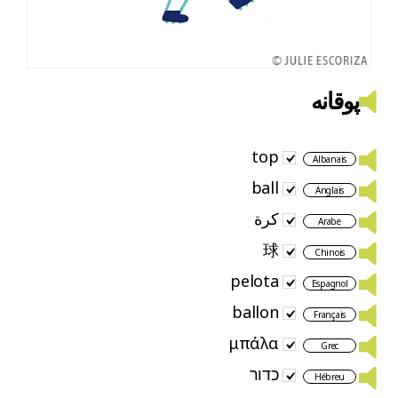
پوقانه
top
Albanais
ball
Anglais
كرة
Arabe
球
Chinois
pelota
Espagnol
ballon
Français
μπάλα
Grec
כדור
Hébreu