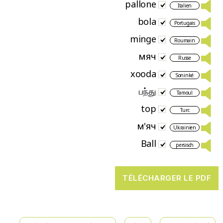
pallone
Italien
bola
Portugais
minge
Roumain
мяч
Russe
xooda
Soninké
பந்து
Tamoul
top
Turc
м'яч
Ukrainien
Ball
persisch