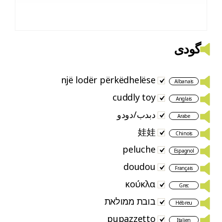
گودی
një lodër përkëdhelëse
Albanais
cuddly toy
Anglais
دبدب/دودو
Arabe
娃娃
Chinois
peluche
Espagnol
doudou
Français
κούκλα
Grec
בובת ממולאת
Hébreu
pupazzetto
Italien