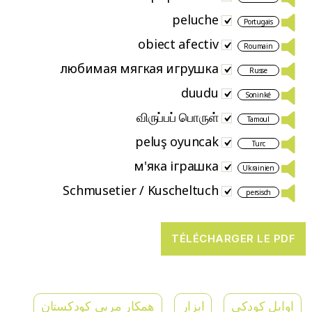
peluche
Portugais
obiect afectiv
Roumain
любимая мягкая игрушка
Russe
duudu
Soninké
விருப்பப் பொருள்
Tamoul
peluş oyuncak
Turc
м'яка іграшка
Ukrainien
Schmusetier / Kuscheltuch
persisch
اوایل کودکی
ابزار
همکار مربی کودکستان