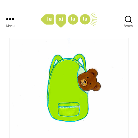
Menu
Search
LexiLaLa