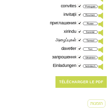
convites
Portugais
invitații
Roumain
приглашения
Russe
xirindu
Soninké
அழைப்புகள்
Tamoul
davetler
Turc
запрошення
Ukrainien
Einladungen
hebräisch
הזמנות