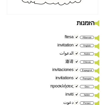
הזמנות
ftesa
Albanais
invitation
Anglais
الدعوات
Arabe
邀请
Chinois
invitaciones
Espagnol
invitations
Français
προσκλήσεις
Grec
inviti
Italien
دعوت
Persan