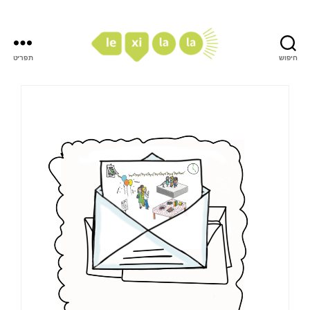
חיפוש
תפריט
LexiLaLa