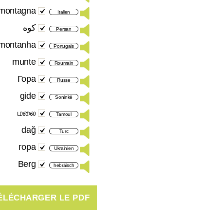
montagna
Italien
کوه
Persan
montanha
Portugais
munte
Roumain
Гора
Russe
gide
Soninké
மலை
Tamoul
dağ
Turc
гора
Ukrainien
Berg
hebräisch