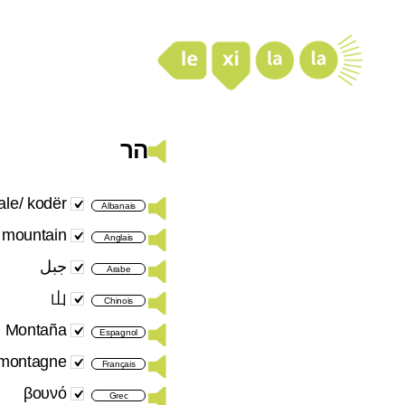
LexiLaLa
הר
le/ kodër
Albanais
mountain
Anglais
جبل
Arabe
山
Chinois
Montaña
Espagnol
montagne
Français
βουνό
Grec