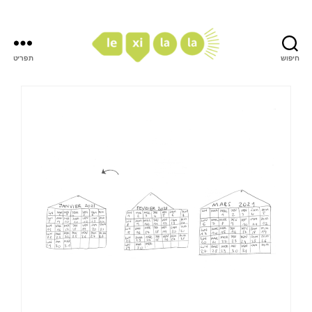
חיפוש
תפריט
LexiLaLa