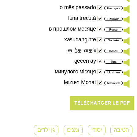
o mês passado
Portugais
luna trecută
Roumain
в прошлом месяце
Russe
xasudanginte
Soninké
கடந்த மாதம்
Tamoul
geçen ay
Turc
минулого місяця
Ukrainien
letzten Monat
hebräisch
חטיבה
יסודי
זמנים
גן ילדים