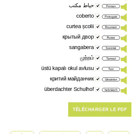
حیاط مکتب
Persan
coberto
Portugais
curtea școlii
Roumain
крытый двор
Russe
sangabera
Soninké
முற்றம்
Tamoul
üstü kapalı okul avlusu
Turc
критий майданчик
Ukrainien
überdachter Schulhof
hebräisch