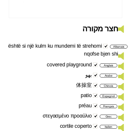
חצר מקורה
është si një kulm ku mundemi të strehomi
Albanais
nqofse bjen shi
covered playground
Anglais
بهو
Arabe
体操室
Chinois
patio
Espagnol
préau
Français
στεγασμένο προαύλιο
Grec
cortile coperto
Italien