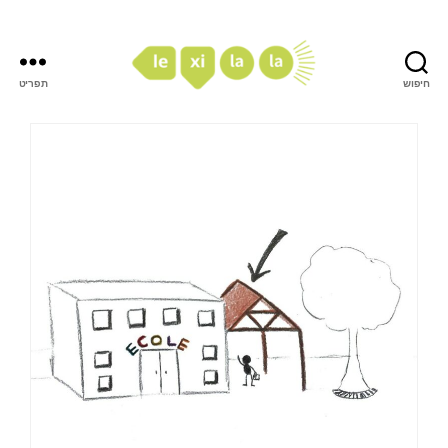
חיפוש
תפריט
LexiLaLa