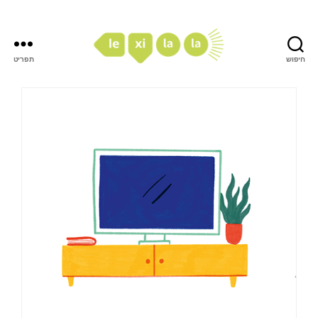
חיפוש
תפריט
LexiLaLa