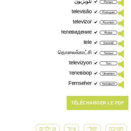
تلویزیون
Persan
televisão
Portugais
televizor
Roumain
телевидение
Russe
tele
Soninké
தொலைக்காட்சி
Tamoul
televizyon
Turc
телевізор
Ukrainien
Fernseher
hebräisch
חטיבה
יסודי
ציוד
גן ילדים