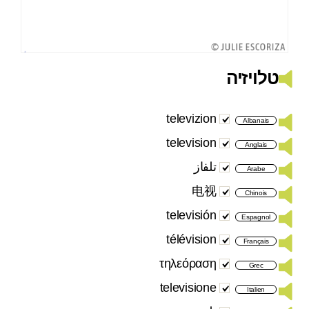
טלויזיה
televizion
Albanais
television
Anglais
تلفاز
Arabe
电视
Chinois
televisión
Espagnol
télévision
Français
τηλεόραση
Grec
televisione
Italien