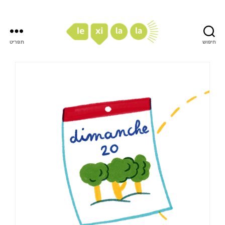
חיפוש
תפריט
LexiLaLa