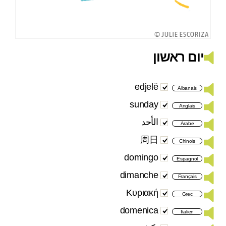
יום ראשון
edjelë
Albanais
sunday
Anglais
الأحد
Arabe
周日
Chinois
domingo
Espagnol
dimanche
Français
Κυριακή
Grec
domenica
Italien