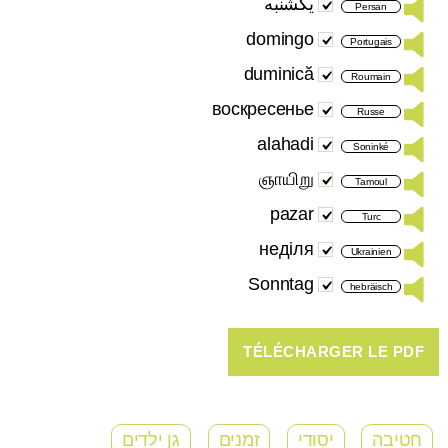
یکشنبه
Persan
domingo
Portugais
duminică
Roumain
воскресенье
Russe
alahadi
Soninké
ஞாயிறு
Tamoul
pazar
Turc
неділя
Ukrainien
Sonntag
hebräisch
חטיבה
יסודי
זמנים
גן ילדים