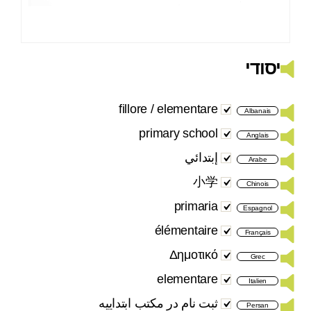
יסודי
fillore / elementare
Albanais
primary school
Anglais
إبتدائي
Arabe
小学
Chinois
primaria
Espagnol
élémentaire
Français
Δημοτικό
Grec
elementare
Italien
ثبت نام در مکتب ابتداییه
Persan