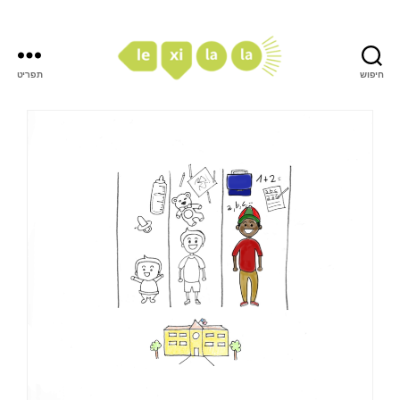
חיפוש
תפריט
LexiLaLa