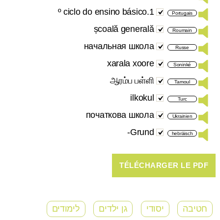
1.º ciclo do ensino básico
Portugais
școală generală
Roumain
начальная школа
Russe
xarala xoore
Soninké
ஆரம்ப பள்ளி
Tamoul
ilkokul
Turc
початкова школа
Ukrainien
Grund-
hebräisch
חטיבה
יסודי
גן ילדים
לימודים