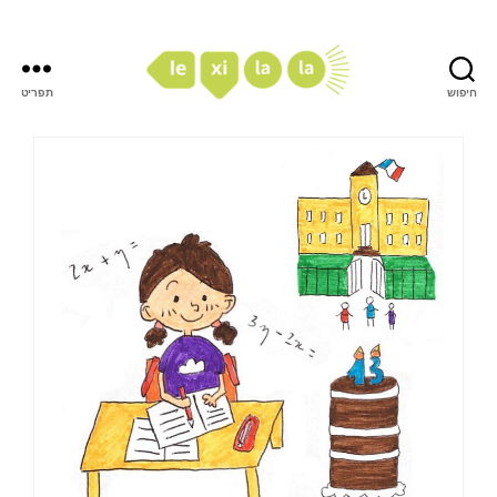
חיפוש
תפריט
LexiLaLa