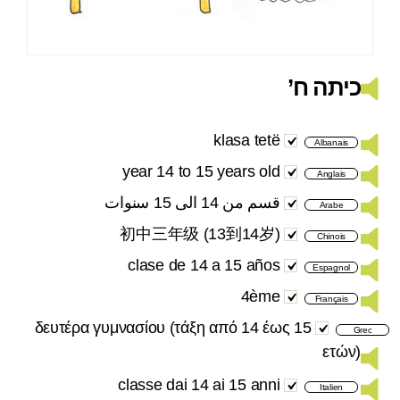
כיתה ח’
klasa tetë
Albanais
year 14 to 15 years old
Anglais
قسم من 14 الى 15 سنوات
Arabe
初中三年级 (13到14岁)
Chinois
clase de 14 a 15 años
Espagnol
4ème
Français
δευτέρα γυμνασίου (τάξη από 14 έως 15
Grec
ετών)
classe dai 14 ai 15 anni
Italien