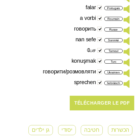
falar
Portugais
a vorbi
Roumain
говорить
Russe
nan sefe
Soninké
பேச
Tamoul
konuşmak
Turc
говорити/розмовляти
Ukrainien
sprechen
hebräisch
הכשרות
חטיבה
יסודי
גן ילדים