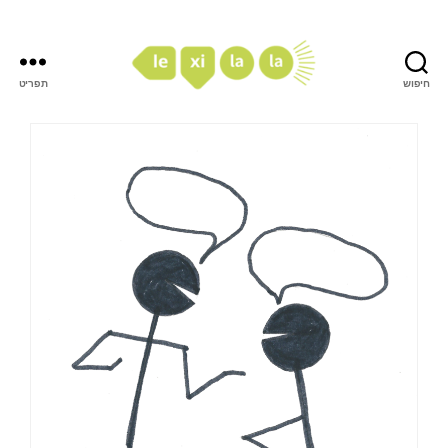
חיפוש
תפריט
LexiLaLa