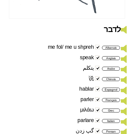
לדבר
me fol/ me u shpreh
Albanais
speak
Anglais
يتكلم
Arabe
说
Chinois
hablar
Espagnol
parler
Français
μιλάω
Grec
parlare
Italien
گپ زدن
Persan