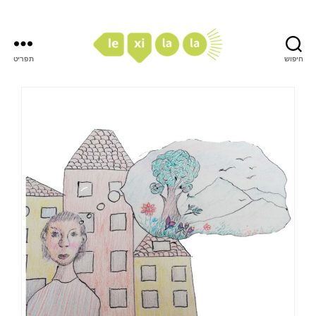
חיפוש
תפריט
LexiLaLa