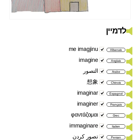
לדמיין
me imagjinu
Albanais
imagine
Anglais
التصور
Arabe
想象
Chinois
imaginar
Espagnol
imaginer
Français
φαντάζομαι
Grec
immaginare
Italien
تصور کردن
Persan