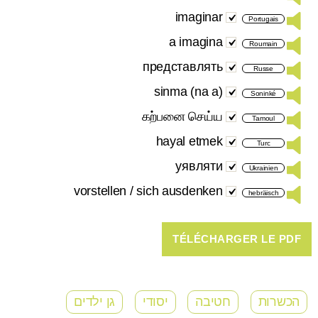
imaginar
Portugais
a imagina
Roumain
представлять
Russe
(na a) sinma
Soninké
கற்பனை செய்ய​
Tamoul
hayal etmek
Turc
уявляти
Ukrainien
vorstellen / sich ausdenken
hebräisch
הכשרות
חטיבה
יסודי
גן ילדים