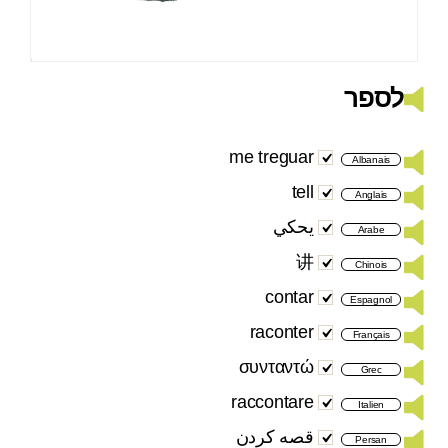
לספר
me treguar
Albanais
tell
Anglais
يحكي
Arabe
讲
Chinois
contar
Espagnol
raconter
Français
συνταντώ
Grec
raccontare
Italien
قصه کردن
Persan