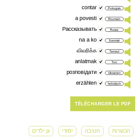
contar
Portugais
a povesti
Roumain
Рассказывать
Russe
na a ko
Soninké
விவரிக்க
Tamoul
anlatmak
Turc
розповідати
Ukrainien
erzählen
hebräisch
הכשרות
חטיבה
יסודי
גן ילדים