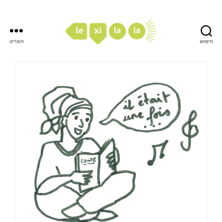
חיפוש
תפריט
LexiLaLa