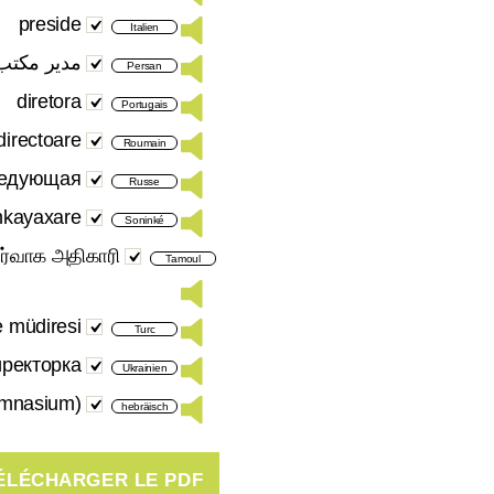
preside
Italien
مدیر مکتب
Persan
diretora
Portugais
directoare
Roumain
ведующая
Russe
nkayaxare
Soninké
ிர்வாக அதிகாரி
Tamoul
e müdiresi
Turc
ректорка
Ukrainien
Gymnasium)
hebräisch