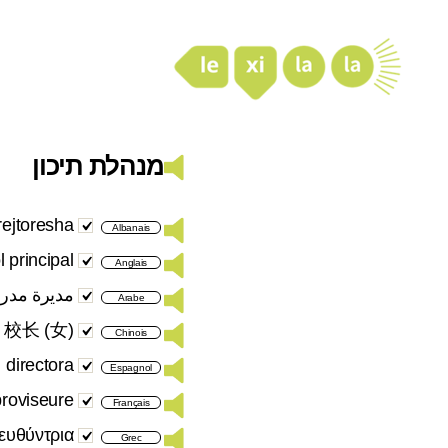
LexiLaLa
מנהלת תיכון
rejtoresha
Albanais
 principal
Anglais
مديرة مدرس
Arabe
校长 (女)
Chinois
directora
Espagnol
proviseure
Français
ιευθύντρια
Grec