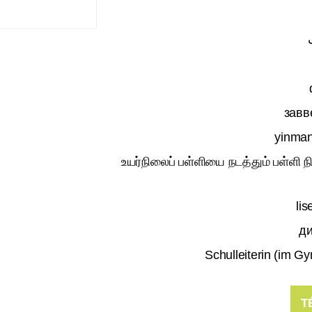
зав
yinma
உயர்நிலைப் பள்ளியை நடத்தும் பள்ளி ந
lis
ди
Schulleiterin (im 