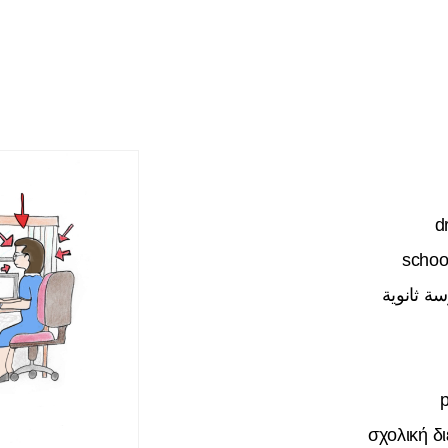
d
school
ة ثانوية
σχολική δ