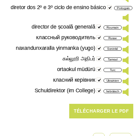
diretor dos 2º e 3º ciclo de ensino básico
Portugais
director de școală generală
Roumain
классный руководитель
Russe
naxandunxaralla yinmanka (yugo)
Soninké
கல்லூரி அதிபர்
Tamoul
ortaokul müdürü
Turc
класний керівник
Ukrainien
Schuldirektor (im College)
hebräisch