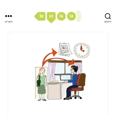
חיפוש
תפריט
LexiLaLa