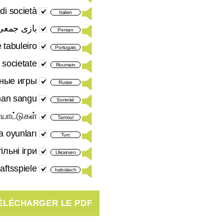
 di società
Italien
بازی جمعی
Persan
 tabuleiro
Portugais
e societate
Roumain
ные игры
Russe
an sangu
Soninké
யாட்டுகள்
Tamoul
 oyunları
Turc
ільні ігри
Ukrainien
aftsspiele
hebräisch