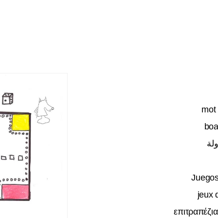
mot 
boa
ولة
Juego
jeux 
επιτραπέζια