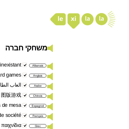
LexiLaLa
משחקי חברה
inexistant
Albanais
rd games
Anglais
العاب الطا
Arabe
图版游戏
Chinois
s de mesa
Espagnol
de société
Français
 παιχνίδια
Grec