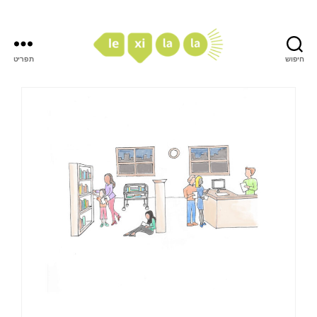
חיפוש
תפריט
LexiLaLa