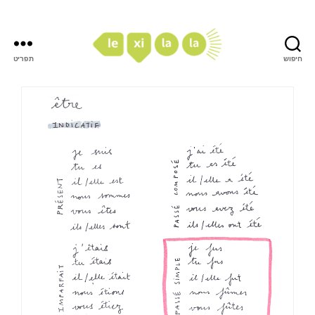
חיפוש
תפריט
LexiLaLa