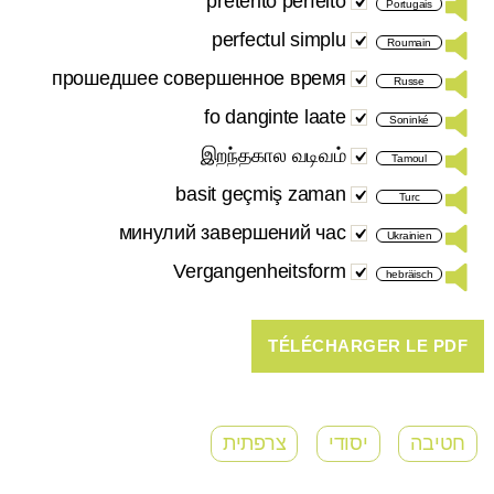
pretérito perfeito
Portugais
perfectul simplu
Roumain
прошедшее совершенное время
Russe
fo danginte laate
Soninké
இறந்தகால வடிவம்
Tamoul
basit geçmiş zaman
Turc
минулий завершений час
Ukrainien
Vergangenheitsform
hebräisch
חטיבה
יסודי
צרפתית