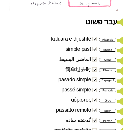
עבר פשוט
kaluara e thjeshtë
Albanais
simple past
Anglais
الماضي البسيط
Arabe
简单过去时
Chinois
pasado simple
Espagnol
passé simple
Français
αόριστος
Grec
passato remoto
Italien
گذشته ساده
Persan