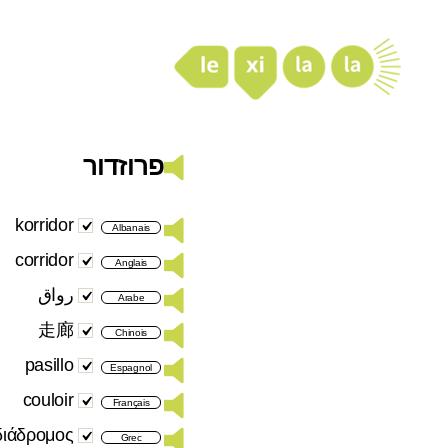
LexiLaLa
פרוזדור
korridor
Albanais
corridor
Anglais
رواق
Arabe
走廊
Chinois
pasillo
Espagnol
couloir
Français
διάδρομος
Grec