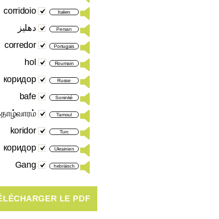
corridoio
Italien
دهلیز
Persan
corredor
Portugais
hol
Roumain
коридор
Russe
bafe
Soninké
தாழ்வாரம்
Tamoul
koridor
Turc
коридор
Ukrainien
Gang
hebräisch