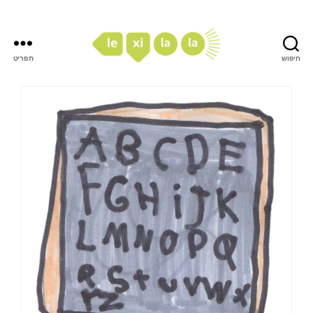
חיפוש
תפריט
LexiLaLa