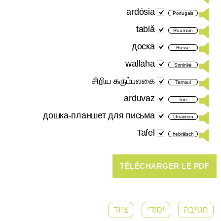
ardósia
Portugais
tablă
Roumain
доска
Russe
wallaha
Soninké
சிறிய கரும்பலகை
Tamoul
arduvaz
Turc
дошка-планшет для письма
Ukrainien
Tafel
hebräisch
חטיבה
יסודי
ציוד