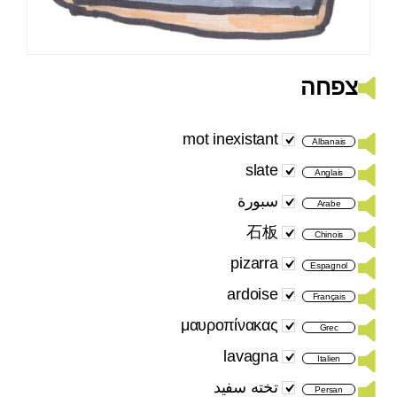
צפחה
mot inexistant
Albanais
slate
Anglais
سبورة
Arabe
石板
Chinois
pizarra
Espagnol
ardoise
Français
μαυροπίνακας
Grec
lavagna
Italien
تخته سفید
Persan